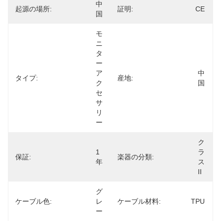
中
起源の場所:
証明:
CE
国
モ
ニ
タ
ー 
ア
中
タイプ:
産地:
ク
国
セ
サ
リ
ー
ク
1
ラ
保証:
楽器の分類:
年
ス
II
グ
ケーブル色:
レ
ケーブル材料:
TPU
ー