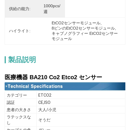
1000pcs/
供給の能力:
週
EtCO2センサーモジュール
, 
8ピンのEtCO2センサーモジュール
, 
ハイライト:
キャプノグラフィー EtCO2センサー
モジュール
製品説明
医療機器 BA210 Co2 Etco2 センサー
カテゴリー
ETCO2
認証
CE,ISO
患者の大きさ
大人/小児
ラテックスな
そうだ
し