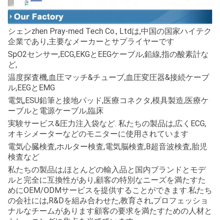
シェンzhen Pray-med Tech Co., Ltdは,中国の国家ハイテク
企業であり,主要なメーカーとサプライヤーです
SpO2センサー,ECG,EKGとEEGケーブル,鉛線,指の酸素計な
ど,
温度探査機,血圧マッチ&チューブ,血圧変圧器&接続ケーブ
ル,EEGとEMG
電気,ESU鉛筆と接地パッド,医療コネクタ,模具製造,医療ケ
ーブルと電源ケーブル,臨床
実験サービス&圧力注入袋など. 私たちの製品は,広くECG,
オキシメーターなどのモニターに使用されています
電気心臓検査,ホルター検査,電気脳検査,B超音波検査,胎児
検査など
私たちの製品は,ほとんどの輸入品と国内ブランドとモデ
ルと完全に互換性があり,顧客の特別なニーズを満たすた
めにOEM/ODMサービスを提供することができます.私たち
の会社には,R&Dを組み合わせた,教育され,プロフェッショ
ナルなチームがあります顧客の要求を満たすための人材と