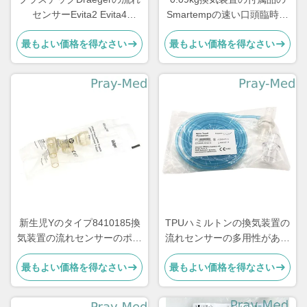
センサーEvita2 Evita4
Smartempの速い口頭臨時雇
Savina透明な6871980
用者の調査TPUのジャケット
最もよい価格を得なさい
最もよい価格を得なさい
の青
新生児Yのタイプ8410185換
TPUハミルトンの換気装置の
気装置の流れセンサーのポリ
流れセンサーの多用性がある
カーボネート
麻酔機械
最もよい価格を得なさい
最もよい価格を得なさい