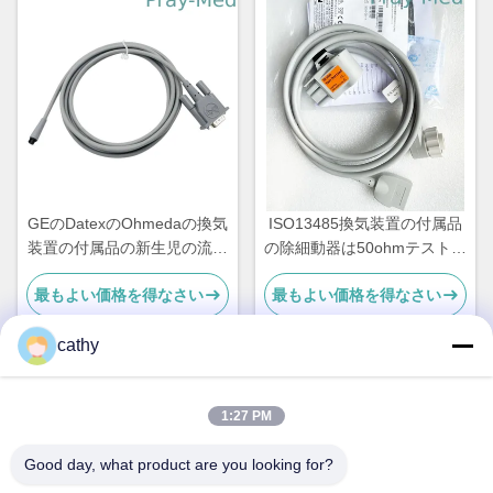
GEのDatexのOhmedaの換気
ISO13485換気装置の付属品
装置の付属品の新生児の流れ
の除細動器は50ohmテスト負
センサー ケーブル2.4m
荷が付いているケーブルにパ
最もよい価格を得なさい
最もよい価格を得なさい
ッドを入れる
cathy
迅速な連絡
1:27 PM
Good day, what product are you looking for?
アドレス