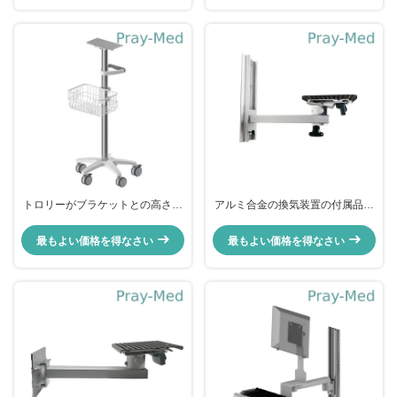
トロリーがブラケットとの高さを
アルミ合金の換気装置の付属品の
固定した入院患者の医学のモニタ
医学のモニター ブラケットの調節
ーは1000mmの高さを固定した
可能なピボット腕
最もよい価格を得なさい
最もよい価格を得なさい