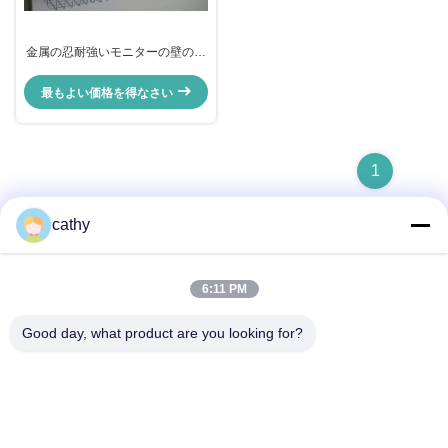
金属の忍耐強いモニターの壁の台
紙、Mindray Beneviewの枕元の
モニターの立場
最もよい価格を得なさい
1
cathy
迅速な連絡
6:11 PM
Good day, what product are you looking for?
アドレス
4階から5階,ビル3,19 北ダンジ道路,ケンジ通り,平山地区,シ
ェンゼン,中国
テレ