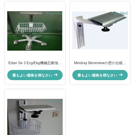
Edan Se 3 Ecg/Ekg機械忍耐強い
Mindray Beneviewの壁の台紙の
モニターのトロリー、Tpuの圧延
忍耐強いモニターの立場30kgの積
のモニターの立場
載量
最もよい価格を得なさい
最もよい価格を得なさい