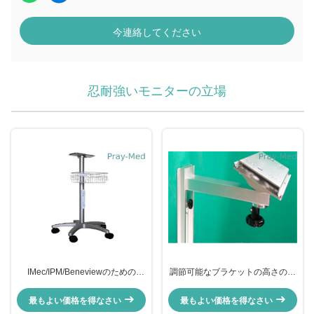
今連絡してください
忍耐強いモニターの立場
IMec/IPM/Beneviewのための
調節可能なブラケットの高さのア
Mindrayの忍耐強いモニターの立
ルミニウム忍耐強いモニターの立
場/移動式トロリー
場の壁の台紙
最もよい価格を得なさい
最もよい価格を得なさい