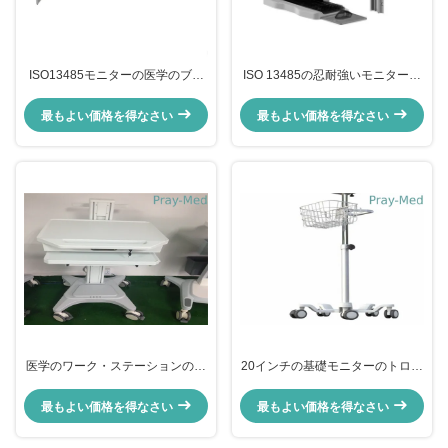
ISO13485モニターの医学のブラ
ISO 13485の忍耐強いモニターの
ケットは単一の側面ブラケットを
立場の高さの調節可能な麻酔の腕
調節した
最もよい価格を得なさい
最もよい価格を得なさい
医学のワーク・ステーションの忍
20インチの基礎モニターのトロリ
耐強いモニターの立場の油圧ラッ
ー立場5の足、金属ロール医学の
プトップ コンピュータのカート
モニターの立場
最もよい価格を得なさい
最もよい価格を得なさい