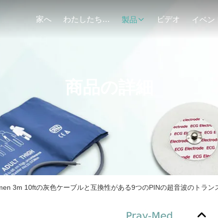
家へ
わたしたち に つい て
ビデオ
製品
イベン
商品の詳細
men 3m 10ftの灰色ケーブルと互換性がある9つのPINの超音波のトラ