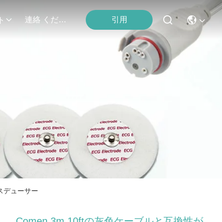
引用
連絡 ください
ト
ンスデューサー
Comen 3m 10ftの灰色ケーブルと互換性が