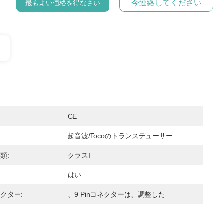
今連絡してください
最もよい価格を得なさい
CE
超音波/tocoのトランスデューサー
類:
クラスII
:
はい
クター:
、9 Pinコネクターは、調整した