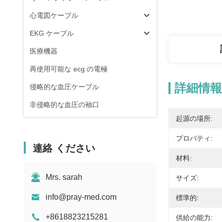
心電図ケーブル
EKG ケーブル
医療機器
再使用可能な ecg の電極
詳細情報
侵略的な血圧ケーブル
非侵略的な血圧の袖口
起源の場所:
Electrosurgical装置の付属品
プロパティ:
忍耐強いモニターの立場
連絡 ください
材料:
Mrs. sarah
サイズ:
info@pray-med.com
標準的:
+8618823215281
供給の能力: