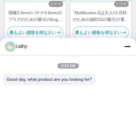
ビデオ
ビデオ
喧騒3.0mm/バナナ4.0mmの
Multifuction 6は大人/小児科
プラグのための吸引のEcgの
のための箱ECGの吸引の電極
単一の側面の電極
を継ぎ合わせます
最もよい価格を得なさい
最もよい価格を得なさい
cathy
迅速な連絡
3:33 AM
Good day, what product are you looking for?
アドレス
4階から5階,ビル3,19 北ダンジ道路,ケンジ通り,平山地区,シ
ェンゼン,中国
テレ
86-755- 23247478
メール