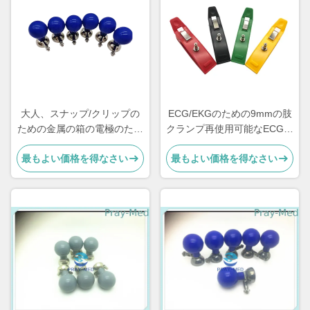
大人、スナップ/クリップの
ECG/EKGのための9mmの肢
ための金属の箱の電極のため
クランプ再使用可能なECG電
の病院の吸引の球根
極は0.4lb重量を機械で造り
最もよい価格を得なさい
最もよい価格を得なさい
ます