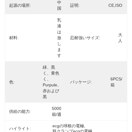
中
起源の場所:
証明:
CE,ISO
国
乳
液
は
大
材料:
放
忍耐強いサイズ:
人
し
ま
す
緑、黒
く、黄色
く、
6PCS/
色:
パッケージ:
Purpule、
箱
赤および
黒
5000
供給の能力:
箱/週
ecgの球根の電極
, 
ハイライト:
肢クランプecgの電極